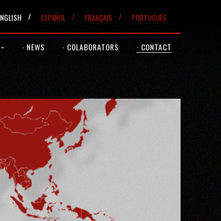
ENGLISH
ESPAÑOL
FRANÇAIS
PORTUGUÊS
· NEWS
· COLABORATORS
· CONTACT